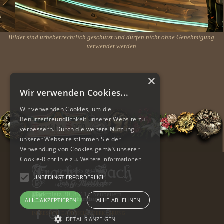
Bilder sind urheberrechtlich geschützt und dürfen nicht ohne Genehmigung
verwendet werden
×
Wir verwenden Cookies...
Wir verwenden Cookies, um die
Benutzerfreundlichkeit unserer Website zu
verbessern. Durch die weitere Nutzung
unserer Webseite stimmen Sie der
Verwendung von Cookies gemäß unserer
Cookie-Richtlinie zu.
Weitere Informationen
+49 (0)8035 9647009
UNBEDINGT ERFORDERLICH
+49 (0)175 4053051
Marktplatz 30,
83115 Neubeuern
info@trachtundsach.de
ALLE AKZEPTIEREN
ALLE ABLEHNEN
IMPRESSUM
|
DATENSCHUTZERKLÄRUNG
DETAILS ANZEIGEN